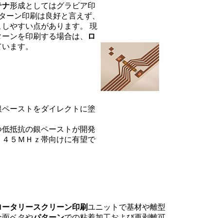
テナ
形成としてはグラビア印
パターン印刷は良好と言えず、
しやすい点があります。 現
パターンを印刷する場合は、
ロ
ています。
ペーストをダイレクトに塗
つ低抵抗の銀ペーストが開発
．４５ＭＨｚ帯向けに有望で
ロータリースクリーン印刷
ユニットで基材や離型
全面ベタや
パターン
での粘着加工および再剥離可