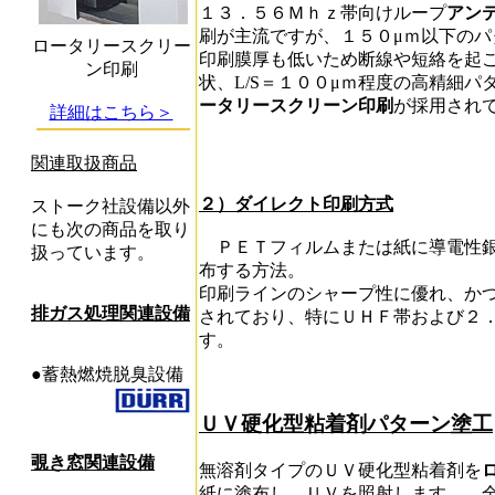
１３．５６Ｍｈｚ帯向けループ
アン
刷が主流ですが、１５０μｍ以下の
ロータリースクリー
印刷膜厚も低いため断線や短絡を起こ
ン印刷
状、L/S＝１００μｍ程度の高精細
ータリースクリーン印刷
が採用され
詳細はこちら＞
関連取扱商品
２）ダイレクト印刷方式
ストーク社設備以外
にも次の商品を取り
ＰＥＴフィルムまたは紙に導電性銀
扱っています。
布する方法。
印刷ラインのシャープ性に優れ、か
排ガス処理関連設備
されており、特にＵＨＦ帯および２
す。
●蓄熱燃焼脱臭設備
ＵＶ硬化型粘着剤パターン塗工
覗き窓関連設備
無溶剤タイプのＵＶ硬化型粘着剤を
紙に塗布し、ＵＶを照射します。 